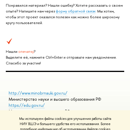
Понравился материал? Нашли ошибку? Хотите рассказать о своем
опыте? Напишите нам через
форму обратной связи
. Мы хотим,
чтобы этот проект оказался полезен как можно более широкому
кругу пользователей.
Нашли
опечатку
?
Выделите её, нажмите Ctrl+Enter и отправьте нам уведомление.
Спасибо за участие!
http://www.minobrnauki.gov.ru/
Министерство науки и высшего образования РФ
https://edu.gov.ru/
Министерство просвещения РФ
https://elearning.hse.ru/mooc
Мы используем файлы cookies для улучшения работы сайта
Массовые открытые онлайн-курсы
НИУ ВШЭ и большего удобства его использования. Более
подробную информацию об использовании файлов cookies