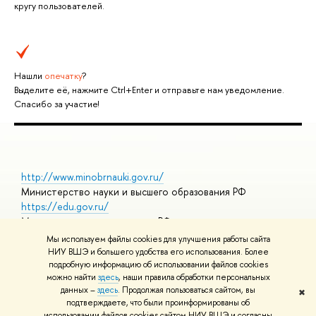
кругу пользователей.
Нашли
опечатку
?
Выделите её, нажмите Ctrl+Enter и отправьте нам уведомление.
Спасибо за участие!
http://www.minobrnauki.gov.ru/
Министерство науки и высшего образования РФ
https://edu.gov.ru/
Министерство просвещения РФ
https://elearning.hse.ru/mooc
Мы используем файлы cookies для улучшения работы сайта
Массовые открытые онлайн-курсы
НИУ ВШЭ и большего удобства его использования. Более
подробную информацию об использовании файлов cookies
можно найти
здесь
, наши правила обработки персональных
данных –
здесь
. Продолжая пользоваться сайтом, вы
✖
© НИУ ВШЭ 1993–2026
Адреса и контакты
Условия
подтверждаете, что были проинформированы об
использования материалов
Политика конфиденциальности
Карта
использовании файлов cookies сайтом НИУ ВШЭ и согласны