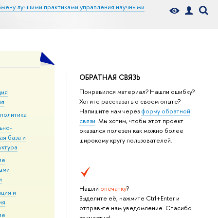
бмену лучшими практиками управления научными
ОБРАТНАЯ СВЯЗЬ
Понравился материал? Нашли ошибку?
ция
Хотите рассказать о своем опыте?
ия
Напишите нам через
форму обратной
 политика
связи
. Мы хотим, чтобы этот проект
ьно-
оказался полезен как можно более
ая база и
широкому кругу пользователей.
уктура
ие
ыми
и
Нашли
опечатку
?
ция и
Выделите её, нажмите Ctrl+Enter и
ия
отправьте нам уведомление. Спасибо
ие
за участие!