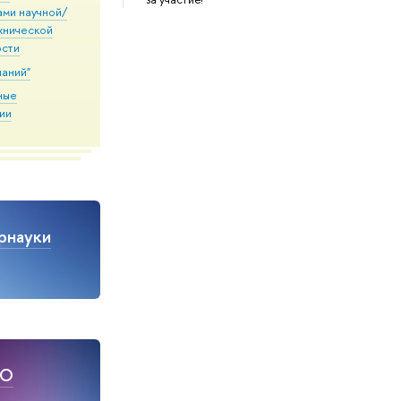
ами научной/
хнической
ости
наний"
ные
ии
рнауки
НО