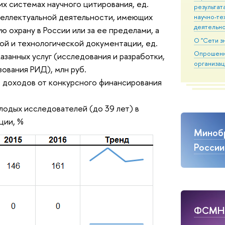
 системах научного цитирования, ед.
результат
теллектуальной деятельности, имеющих
научно-те
деятельн
ю охрану в России или за ее пределами, а
О "Сети з
ой и технологической документации, ед.
Опрошен
занных услуг (исследования и разработки,
организац
зования РИД), млн руб.
 доходов от конкурсного финансирования
лодых исследователей (до 39 лет) в
ции, %
Миноб
России
ФСМ