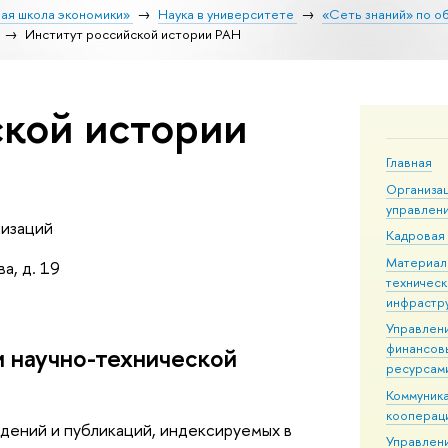
ая школа экономики»
Наука в университете
«Сеть знаний» по о
Институт российской истории РАН
ской истории
Главная
Организа
управлен
низаций
Кадровая
Материал
а, д. 19
техническ
инфрастр
Управлен
финансов
и научно-технической
ресурсам
Коммуника
кооперац
дений и публикаций, индексируемых в
Управлен