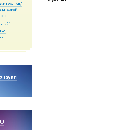
ами научной/
хнической
ости
наний"
ные
ии
рнауки
НО