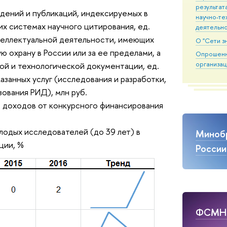
результат
дений и публикаций, индексируемых в
научно-те
 системах научного цитирования, ед.
деятельн
теллектуальной деятельности, имеющих
О "Сети з
ю охрану в России или за ее пределами, а
Опрошен
организац
ой и технологической документации, ед.
занных услуг (исследования и разработки,
зования РИД), млн руб.
 доходов от конкурсного финансирования
лодых исследователей (до 39 лет) в
Миноб
ции, %
России
ФСМ