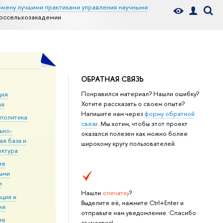
бмену лучшими практиками управления научными
оссельхозакадемии
ОБРАТНАЯ СВЯЗЬ
Понравился материал? Нашли ошибку?
ция
Хотите рассказать о своем опыте?
ия
Напишите нам через
форму обратной
 политика
связи
. Мы хотим, чтобы этот проект
ьно-
оказался полезен как можно более
ая база и
широкому кругу пользователей.
уктура
ие
ыми
и
Нашли
опечатку
?
ция и
Выделите её, нажмите Ctrl+Enter и
ия
отправьте нам уведомление. Спасибо
ие
за участие!