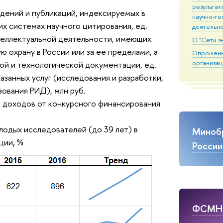
результат
дений и публикаций, индексируемых в
научно-те
 системах научного цитирования, ед.
деятельн
теллектуальной деятельности, имеющих
О "Сети з
ю охрану в России или за ее пределами, а
Опрошен
организац
ой и технологической документации, ед.
занных услуг (исследования и разработки,
зования РИД), млн руб.
 доходов от конкурсного финансирования
лодых исследователей (до 39 лет) в
Миноб
ции, %
России
ФСМ