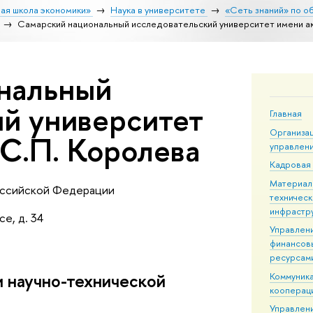
ая школа экономики»
Наука в университете
«Сеть знаний» по о
Самарский национальный исследовательский университет имени а
нальный
ий университет
Главная
Организа
С.П. Королева
управлен
Кадровая
Материал
оссийской Федерации
техническ
инфрастр
е, д. 34
Управлен
финансов
ресурсам
и научно-технической
Коммуника
кооперац
Управлен