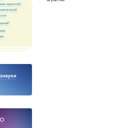
ами научной/
хнической
ости
наний"
ные
ии
рнауки
НО