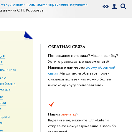
бмену лучшими практиками управления научными
кадемика С.П. Королева
ОБРАТНАЯ СВЯЗЬ
Понравился материал? Нашли ошибку?
ция
Хотите рассказать о своем опыте?
ия
Напишите нам через
форму обратной
 политика
связи
. Мы хотим, чтобы этот проект
ьно-
оказался полезен как можно более
ая база и
широкому кругу пользователей.
уктура
ие
ыми
и
Нашли
опечатку
?
ция и
Выделите её, нажмите Ctrl+Enter и
ия
отправьте нам уведомление. Спасибо
ие
за участие!