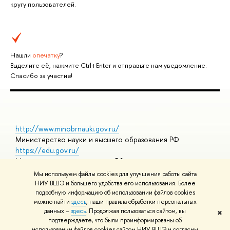
кругу пользователей.
Нашли
опечатку
?
Выделите её, нажмите Ctrl+Enter и отправьте нам уведомление.
Спасибо за участие!
http://www.minobrnauki.gov.ru/
Министерство науки и высшего образования РФ
https://edu.gov.ru/
Министерство просвещения РФ
https://elearning.hse.ru/mooc
Мы используем файлы cookies для улучшения работы сайта
Массовые открытые онлайн-курсы
НИУ ВШЭ и большего удобства его использования. Более
подробную информацию об использовании файлов cookies
можно найти
здесь
, наши правила обработки персональных
данных –
здесь
. Продолжая пользоваться сайтом, вы
✖
© НИУ ВШЭ 1993–2026
Адреса и контакты
Условия
подтверждаете, что были проинформированы об
использования материалов
Политика конфиденциальности
Карта
использовании файлов cookies сайтом НИУ ВШЭ и согласны