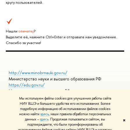
кругу пользователей.
Нашли
опечатку
?
Выделите её, нажмите Ctrl+Enter и отправьте нам уведомление.
Спасибо за участие!
http://www.minobrnauki.gov.ru/
Министерство науки и высшего образования РФ
https://edu.gov.ru/
Министерство просвещения РФ
https://elearning.hse.ru/mooc
Мы используем файлы cookies для улучшения работы сайта
Массовые открытые онлайн-курсы
НИУ ВШЭ и большего удобства его использования. Более
подробную информацию об использовании файлов cookies
можно найти
здесь
, наши правила обработки персональных
данных –
здесь
. Продолжая пользоваться сайтом, вы
✖
© НИУ ВШЭ 1993–2026
Адреса и контакты
Условия
подтверждаете, что были проинформированы об
использования материалов
Политика конфиденциальности
Карта
использовании файлов cookies сайтом НИУ ВШЭ и согласны