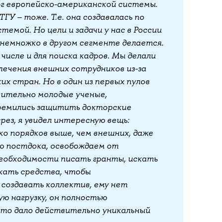
ог европейско-американской системы.
ТГУ – тоже. Т.е. она создавалась по
темой. Но цели и задачи у нас в России
 немножко в другом сегменте делается.
числе и для поиска кадров. Мы делали
лечения внешних сотрудников из-за
их стран. Но в один из первых пулов
вительно молодые ученые,
ремились защитить докторские
срез, я увидел интересную вещь:
о порядков выше, чем внешних, даже
ю постдока, освобождаем от
еобходимости писать гранты, искать
скать средства, чтобы
 создавать коллектив, ему нет
ю нагрузку, он полностью
это дало действительно уникальный