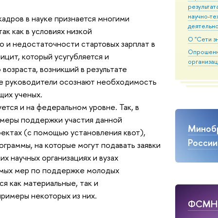
результат
научно-те
адров в науке признается многими
деятельн
ак как в условиях низкой
О "Сети з
 и недостаточности стартовых зарплат в
Опрошен
ицит, который усугубляется и
организац
озраста, возникший в результате
ие руководители осознают необходимость
щих ученых.
тся и на федеральном уровне. Так, в
меры поддержки участия данной
Миноб
оектах (с помощью установления квот),
России
граммы, на которые могут подавать заявки
их научных организациях и вузах
емых мер по поддержке молодых
я как материальные, так и
римеры некоторых из них.
ФСМ