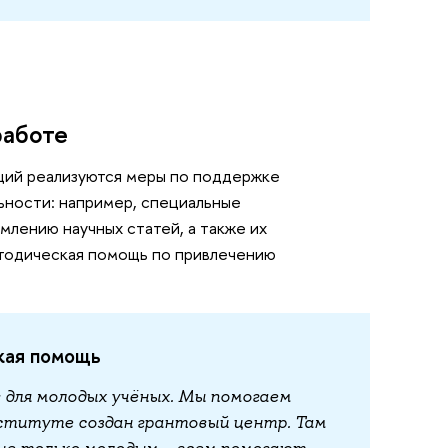
работе
ций реализуются меры по поддержке
ьности: например, специальные
лению научных статей, а также их
етодическая помощь по привлечению
кая помощь
 для молодых учёных. Мы помогаем
нституте создан грантовый центр. Там
не только молодым – всем помогают,