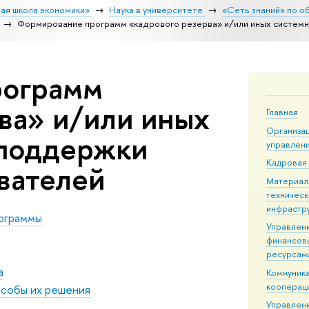
ая школа экономики»
Наука в университете
«Сеть знаний» по о
Формирование программ «кадрового резерва» и/или иных систем
рограмм
ва» и/или иных
Главная
Организа
 поддержки
управлен
Кадровая
вателей
Материал
техническ
инфрастр
рограммы
Управлен
финансов
ресурсам
а
Коммуника
кооперац
особы их решения
Управлен