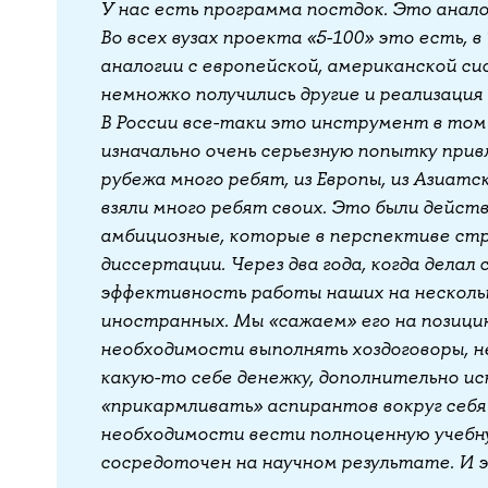
У нас есть программа постдок. Это анал
Во всех вузах проекта «5-100» это есть, в 
аналогии с европейской, американской сис
немножко получились другие и реализация
В России все-таки это инструмент в том 
изначально очень серьезную попытку прив
рубежа много ребят, из Европы, из Азиатск
взяли много ребят своих. Это были дейст
амбициозные, которые в перспективе ст
диссертации. Через два года, когда делал 
эффективность работы наших на нескольк
иностранных. Мы «сажаем» его на позици
необходимости выполнять хоздоговоры, н
какую-то себе денежку, дополнительно и
«прикармливать» аспирантов вокруг себя
необходимости вести полноценную учебну
сосредоточен на научном результате. И 