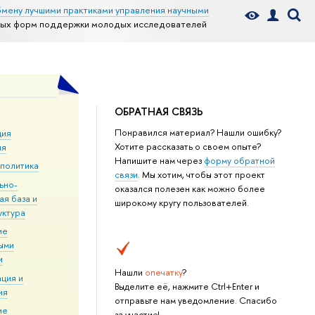
бмену лучшими практиками управления научными
ных форм поддержки молодых исследователей
ОБРАТНАЯ СВЯЗЬ
Понравился материал? Нашли ошибку?
ция
Хотите рассказать о своем опыте?
ия
Напишите нам через
форму обратной
 политика
связи
. Мы хотим, чтобы этот проект
ьно-
оказался полезен как можно более
ая база и
широкому кругу пользователей.
уктура
ие
ыми
и
Нашли
опечатку
?
ция и
Выделите её, нажмите Ctrl+Enter и
ия
отправьте нам уведомление. Спасибо
ие
за участие!