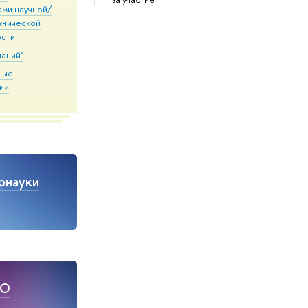
ами научной/
хнической
ости
наний"
ные
ии
рнауки
НО